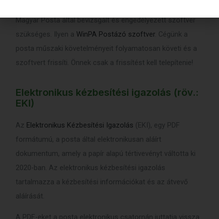
küldemény és feladó adatot tartalmazza. Előállításához a
Magyar Posta által bevizsgált és engedélyezett szoftver
szükséges. Ilyen a
WinPA Postázó szoftver
. Cégünk a
posta műszaki követelményeit folyamatosan követi és a
szoftvert frissíti. Önnek csak a frissítést kell telepítenie!
Elektronikus kézbesítési igazolás (röv.:
EKI)
Az
Elektronikus Kézbesítési Igazolás
(EKI), egy PDF
formátumú, a posta által elektronikusan aláírt
dokumentum, amely a papír alapú tértivevényt váltotta ki
2020-ban. Az elektronikus kézbesítési igazolás
tartalmazza a kézbesítési információkat és az átvevő
aláírását.
A PDF-eket a posta elektronikus csatornán juttatja vissza