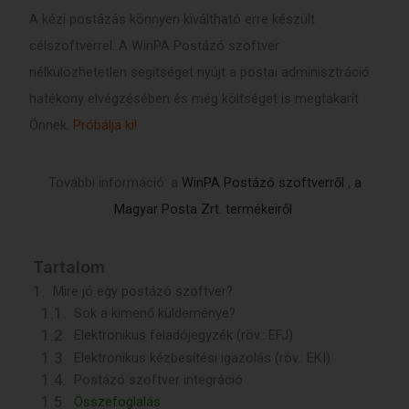
A kézi postázás könnyen kiváltható erre készült
célszoftverrel. A WinPA Postázó szoftver
nélkülözhetetlen segítséget nyújt a postai adminisztráció
hatékony elvégzésében és még költséget is megtakarít
Önnek.
Próbálja ki!
További információ: a
WinPA Postázó szoftverről
,
a
Magyar Posta Zrt. termékeiről
Tartalom
Mire jó egy postázó szoftver?
Sok a kimenő küldeménye?
Elektronikus feladójegyzék (röv.: EFJ)
Elektronikus kézbesítési igazolás (röv.: EKI)
Postázó szoftver integráció
Összefoglalás