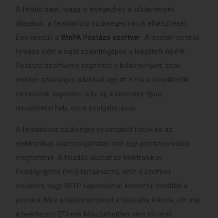
A feladó saját maga is elvégezheti a küldemények
díjazását, a feladáshoz szükséges iratok elkészítését.
Erre készült a
WinPA Postázó szoftver
. A postán történő
feladás előtt a saját számítógépén a telepített WinPA
Postázó szoftverrel rögzítheti a küldeményeit, azok
minden szükséges adatával együtt. Ezek a következők:
címadatok, ragszám, súly, díj, küldemény típus,
rendeltetési hely, extra szolgáltatások
A feladáshoz szükséges nyomtatott iratok és az
elektronikus adatszolgáltatás már egy gombnyomásra
megtörténik. A feladás adatait az Elektronikus
Feladójegyzék (EFJ) tartalmazza, amit a szoftver
emailben, vagy SFTP kapcsolaton keresztül továbbít a
postára. Mire a küldeményeivel a hivatalba érkezik, ott már
a beérkezett EFJ-nek köszönhetően nem történik